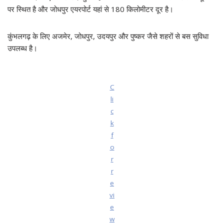
पर स्थित है और जोधपुर एयरपोर्ट यहां से 180 किलोमीटर दूर है।
कुंभलगढ़ के लिए अजमेर, जोधपुर, उदयपुर और पुष्कर जैसे शहरों से बस सुविधा
उपलब्ध है।
C
li
c
k
f
o
r
r
e
vi
e
w