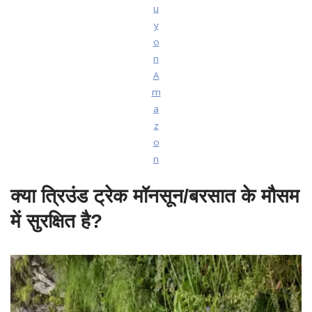
u
y
o
n
A
m
a
z
o
n
क्या त्रिउंड ट्रेक मॉनसून/बरसात के मौसम
में सुरक्षित है?